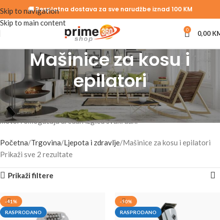
🚚 Besplatna dostava za sve narudžbe iznad 100 KM
Skip to navigation
Skip to main content
0
0,00
K
Mašinice za kosu i
epilatori
Precizna kontrola duljine i glatkoća bez muke – mašinice za šišanje i
višenamjenski epilatori za muškarce i žene. Moderni dizajn i snažni
motori omogućuju uredan izgled svaki dan.
Početna
Trgovina
Ljepota i zdravlje
Mašinice za kosu i epilatori
Prikaži sve 2 rezultate
Prikaži filtere
-41%
-50%
RASPRODANO
RASPRODANO