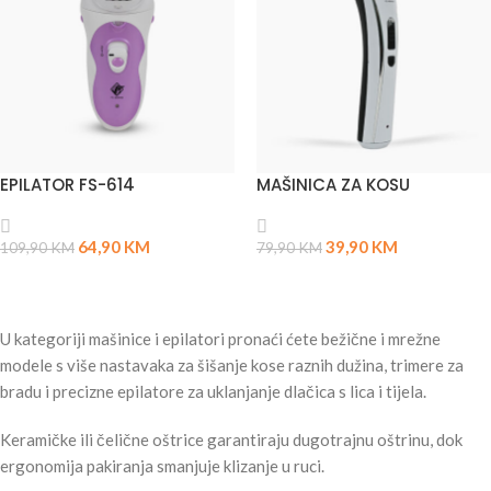
EPILATOR FS-614
MAŠINICA ZA KOSU
64,90
KM
39,90
KM
109,90
KM
79,90
KM
PROČITAJ VIŠE
PROČITAJ VIŠE
U kategoriji mašinice i epilatori pronaći ćete bežične i mrežne
modele s više nastavaka za šišanje kose raznih dužina, trimere za
bradu i precizne epilatore za uklanjanje dlačica s lica i tijela.
Keramičke ili čelične oštrice garantiraju dugotrajnu oštrinu, dok
ergonomija pakiranja smanjuje klizanje u ruci.