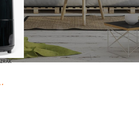
 ZRAK
M