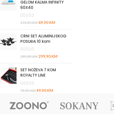
GELOM KALMA INFINITY
60X40
69,90
KM
149,90
KM
CRNI SET ALUMINIJSKOG
POSUĐA 10 kom
299,90
KM
399,90
KM
SET NOŽEVA 7 KOM
ROYALTY LINE
49,90
KM
79,90
KM