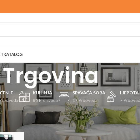
KT
KATALOG
Trgovina
ŠĆENJE
KUHINJA
SPAVAĆA SOBA
LJEPOTA 
Proizvoda
86 Proizvoda
17 Proizvoda
7 Proizvo
Prikaži
9
12
Zoono