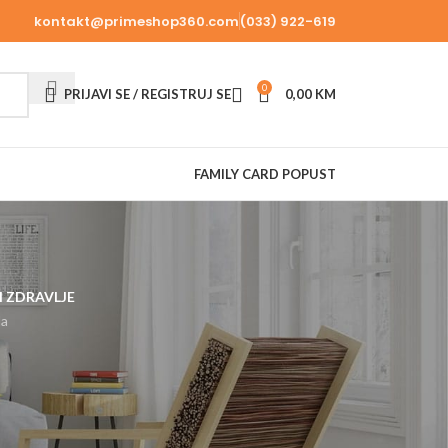
kontakt@primeshop360.com
(033) 922-619
0
PRIJAVI SE / REGISTRUJ SE
0,00
KM
FAMILY CARD POPUST
I ZDRAVLJE
da
18
24