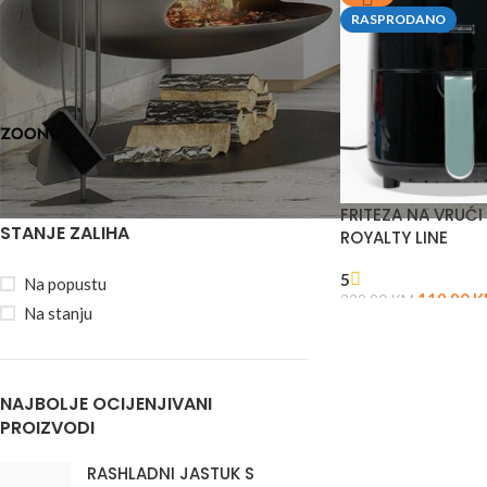
RASPRODANO
BREND
Zoono
0
FRITEZA NA VRUĆI
STANJE ZALIHA
ROYALTY LINE
5
Na popustu
119,90
K
339,90
KM
Na stanju
NAJBOLJE OCIJENJIVANI
PROIZVODI
RASHLADNI JASTUK S