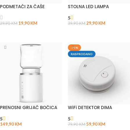
PODMETAČI ZA ČAŠE
STOLNA LED LAMPA
5
19,90
KM
29,90
KM
29,90
KM
39,90
KM
PROČITAJ VIŠE
PROČITAJ VIŠE
-25%
RASPRODANO
PRENOSNI GRIJAČ BOČICA
WiFi DETEKTOR DIMA
5
5
149,90
KM
59,90
KM
79,90
KM