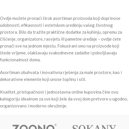
DODAJ U KORPU
PROČITAJ VIŠE
Ovdje možete pronaći širok asortiman proizvoda koji doprinose
udobnosti, efikasnosti i estetskom uređenju vašeg životnog
prostora. Bilo da tražite praktične dodatke za kuhinju, opremu za
čišćenje, organizatore, rasvjetu ili pametne uređaje – ovdje ćete
pronaći sve na jednom mjestu. Fokusirani smo na proizvode koji
štede vrijeme, olakšavaju svakodnevne zadatke i poboljšavaju
funkcionalnost doma.
Asortiman obuhvata i inovativna rješenja za male prostore, kao i
dekorativne elemente koji unose toplinu i stil.
Kvalitet, pristupačnost i jednostavna online kupovina čine ovu
kategoriju idealnom za sve koji žele da svoj dom pretvore u ugodno,
organizovano i moderno okruženje.