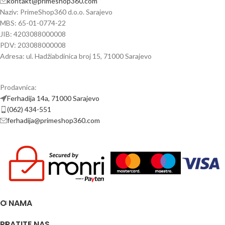
kontakt@primeshop360.com
Naziv: PrimeShop360 d.o.o. Sarajevo
MBS: 65-01-0774-22
JIB: 4203088000008
PDV: 203088000008
Adresa: ul. Hadžiabdinica broj 15, 71000 Sarajevo
Prodavnica:
Ferhadija 14a, 71000 Sarajevo
(062) 434-551
ferhadija@primeshop360.com
O NAMA
PRATITE NAS