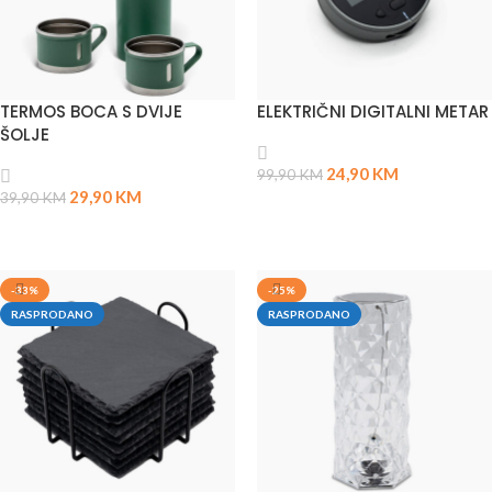
TERMOS BOCA S DVIJE
ELEKTRIČNI DIGITALNI METAR
ŠOLJE
24,90
KM
99,90
KM
29,90
KM
39,90
KM
PROČITAJ VIŠE
DODAJ U KORPU
-33%
-25%
RASPRODANO
RASPRODANO