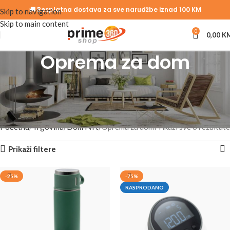
🚚 Besplatna dostava za sve narudžbe iznad 100 KM
Skip to navigation
Skip to main content
0
0,00
K
Oprema za dom
Uredite svoj dom pametno i funkcionalno – od organizacije prostora
do sitnica koje čine svakodnevicu lakšom. Oprema za dom po mjeri
vaših potreba.
Početna
Trgovina
Dom i vrt
Oprema za dom
Prikaži sve 6 rezultate
Prikaži filtere
-25%
-75%
RASPRODANO