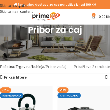
🚚 Besplatna dostava za sve narudžbe iznad 100 KM
Skip to navigation
Skip to main content
0
0,00
K
Pribor za čaj
Pretvorite svako ispijanje čaja u mali ritual – odaberite čajnike od
finog stakla, keramičke setove s ručno oslikanim uzorcima i precizne
metalne infuzere. Svaki komad dizajniran je da istakne aromu i očuva
toplinu.
Početna
Trgovina
Kuhinja
Pribor za čaj
Prikaži sve 2 rezultate
Prikaži filtere
-25%
-38%
RASPRODANO
RASPRODANO