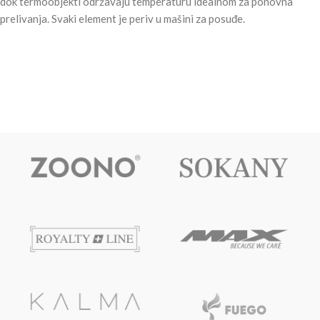
dok termoobjekti održavaju temperaturu idealnom za ponovna
prelivanja. Svaki element je periv u mašini za posuđe.