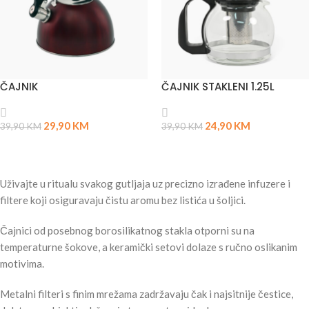
ČAJNIK
ČAJNIK STAKLENI 1.25L
29,90
KM
24,90
KM
39,90
KM
39,90
KM
PROČITAJ VIŠE
PROČITAJ VIŠE
Uživajte u ritualu svakog gutljaja uz precizno izrađene infuzere i
filtere koji osiguravaju čistu aromu bez listića u šoljici.
Čajnici od posebnog borosilikatnog stakla otporni su na
temperaturne šokove, a keramički setovi dolaze s ručno oslikanim
motivima.
Metalni filteri s finim mrežama zadržavaju čak i najsitnije čestice,