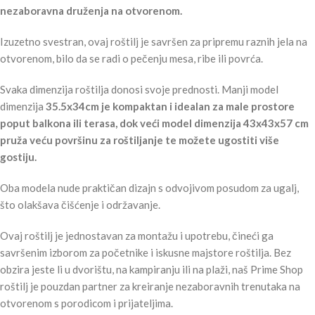
nezaboravna druženja na otvorenom.
Izuzetno svestran, ovaj roštilj je savršen za pripremu raznih jela na
otvorenom, bilo da se radi o pečenju mesa, ribe ili povrća.
Svaka dimenzija roštilja donosi svoje prednosti. Manji model
dimenzija
35.5x34cm je kompaktan i idealan za male prostore
poput balkona ili terasa, dok veći model dimenzija 43x43x57 cm
pruža veću površinu za roštiljanje te možete ugostiti više
gostiju.
Oba modela nude praktičan dizajn s odvojivom posudom za ugalj,
što olakšava čišćenje i održavanje.
Ovaj roštilj je jednostavan za montažu i upotrebu, čineći ga
savršenim izborom za početnike i iskusne majstore roštilja. Bez
obzira jeste li u dvorištu, na kampiranju ili na plaži, naš Prime Shop
roštilj je pouzdan partner za kreiranje nezaboravnih trenutaka na
otvorenom s porodicom i prijateljima.