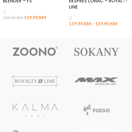
BLENDER – FS
EKSPRES LONAC – ROYALTY
LINE
119,90
KM
239,90
KM
119,90
KM
–
159,90
KM
PROČITAJ VIŠE
ODABERI OPCIJE