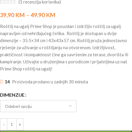
(
1
recenzija korisnika)
39,90
KM
–
49,90
KM
Roštilj na ugalj Prime Shop je pouzdan i izdržljiv roštilj za ugalj
napravljen od nehrđajućeg čelika. Roštilj je dostupan u dvije
dimenzije – 35.5×34 cm i 43x43x57 cm. Roštilj pruža jednostavno
rješenje za uživanje u roštiljanju na otvorenom. Izdržljivost,
praktičnost i kompaktnost čine ga savršenim za terase, dvorišta ili
kampiranje. Uživajte u druženjima s porodicom i prijateljima uz naš
Prime Shop roštilj na ugalj!
14
Proizvoda prodano u zadnjih 30 minuta
DIMENZIJE