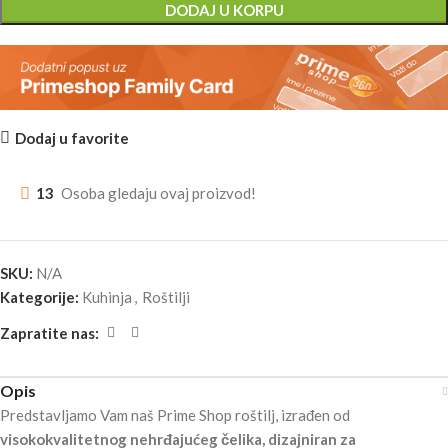
DODAJ U KORPU
Dodaj u favorite
13
Osoba gledaju ovaj proizvod!
SKU:
N/A
Kategorije:
Kuhinja
,
Roštilji
Zapratite nas:
Opis
Predstavljamo Vam naš Prime Shop roštilj, izrađen od
visokokvalitetnog nehrđajućeg čelika, dizajniran za