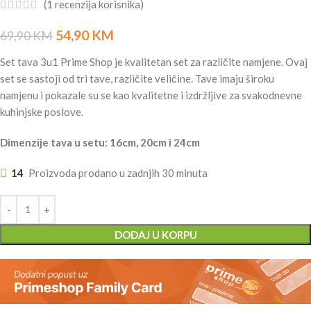
(
1
recenzija korisnika)
54,90
KM
69,90
KM
Set tava 3u1 Prime Shop je kvalitetan set za različite namjene. Ovaj
set se sastoji od tri tave, različite veličine. Tave imaju široku
namjenu i pokazale su se kao kvalitetne i izdržljive za svakodnevne
kuhinjske poslove.
Dimenzije tava u setu: 16cm, 20cm i 24cm
14
Proizvoda prodano u zadnjih 30 minuta
DODAJ U KORPU