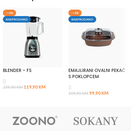
-50%
-50%
RASPRODANO
RASPRODANO
BLENDER – FS
EMAJLIRANI OVALNI PEKAČ
S POKLOPCEM
119,90
KM
239,90
KM
99,90
KM
199,90
KM
PROČITAJ VIŠE
PROČITAJ VIŠE