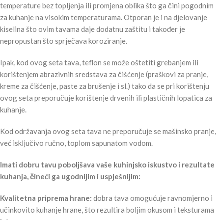
temperature bez topljenja ili promjena oblika što ga čini pogodnim
za kuhanje na visokim temperaturama. Otporan je i na djelovanje
kiselina što ovim tavama daje dodatnu zaštitu i također je
nepropustan što sprječava koroziranje.
Ipak, kod ovog seta tava, teflon se može oštetiti grebanjem ili
korištenjem abrazivnih sredstava za čišćenje (praškovi za pranje,
kreme za čišćenje, paste za brušenje i sl.) tako da se pri korištenju
ovog seta preporučuje korištenje drvenih ili plastičnih lopatica za
kuhanje.
Kod održavanja ovog seta tava ne preporučuje se mašinsko pranje,
već isključivo ručno, toplom sapunatom vodom.
Imati dobru tavu poboljšava vaše kuhinjsko iskustvo i rezultate
kuhanja, čineći ga ugodnijim i uspješnijim:
Kvalitetna priprema hrane:
dobra tava omogućuje ravnomjerno i
učinkovito kuhanje hrane, što rezultira boljim okusom i teksturama