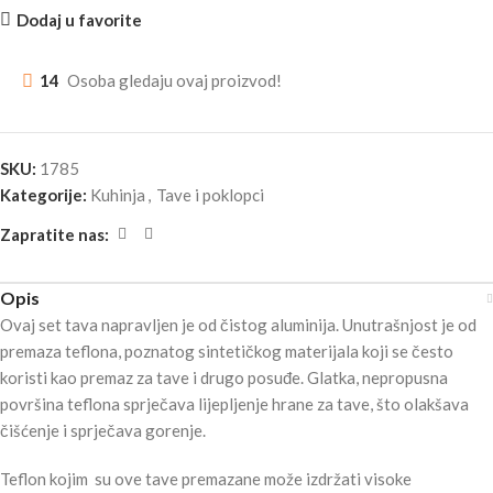
Dodaj u favorite
14
Osoba gledaju ovaj proizvod!
SKU:
1785
Kategorije:
Kuhinja
,
Tave i poklopci
Zapratite nas:
Opis
Ovaj set tava napravljen je od čistog aluminija. Unutrašnjost je od
premaza teflona, poznatog sintetičkog materijala koji se često
koristi kao premaz za tave i drugo posuđe. Glatka, nepropusna
površina teflona sprječava lijepljenje hrane za tave, što olakšava
čišćenje i sprječava gorenje.
Teflon kojim su ove tave premazane može izdržati visoke