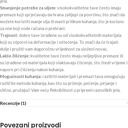
jela.
Smanjenje potrebe za uljem:
visokokvalitetne tave često imaju
premaze koji sprječavaju da hrana zalijepi za površinu, što znači da
možete koristiti manje ulja ili masti prilikom kuhanja, što je korisno
za one koji vode računa o prehrani.
Trajnost:
dobre tave izrađene su od visokokvalitetnih materijala
koji su otporni na deformacije i oštećenja. To znači da će trajati
dulje i pružiti vam dugoročnu vrijednost za uloženi novac.
Lakše čišćenje:
kvalitetne tave često imaju neljepljive premaze ili
su izrađene od materijala koji olakšavaju čišćenje, što štedi vrijeme i
napore pri čišćenju nakon kuhanja.
Mogućnosti kuhanja:
različiti materijali i premazi tava omogućuju
različite metode kuhanja, kao što su prženje, pečenje, pirjanje i
slično, pružajući Vam veću fleksibilnost u pripremi raznolikih jela.
Recenzije (1)
Povezani proizvodi