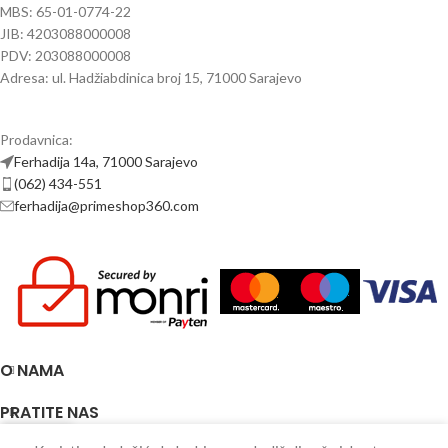
MBS: 65-01-0774-22
JIB: 4203088000008
PDV: 203088000008
Adresa: ul. Hadžiabdinica broj 15, 71000 Sarajevo
Prodavnica:
Ferhadija 14a, 71000 Sarajevo
(062) 434-551
ferhadija@primeshop360.com
O NAMA
PRATITE NAS
0