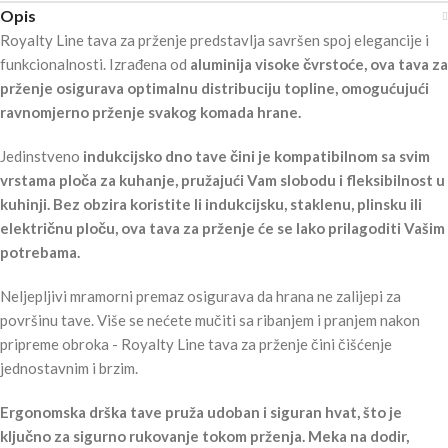
Opis
Royalty Line tava za prženje predstavlja savršen spoj elegancije i
funkcionalnosti. Izrađena od
aluminija visoke čvrstoće, ova tava za
prženje osigurava optimalnu distribuciju topline, omogućujući
ravnomjerno prženje svakog komada hrane.
Jedinstveno
indukcijsko dno tave čini je kompatibilnom sa svim
vrstama ploča za kuhanje, pružajući Vam slobodu i fleksibilnost u
kuhinji. Bez obzira koristite li indukcijsku, staklenu, plinsku ili
električnu ploču, ova tava za prženje će se lako prilagoditi Vašim
potrebama.
Neljepljivi mramorni premaz osigurava da hrana ne zalijepi za
površinu tave. Više se nećete mučiti sa ribanjem i pranjem nakon
pripreme obroka - Royalty Line tava za prženje čini čišćenje
jednostavnim i brzim.
Ergonomska drška tave pruža udoban i siguran hvat, što je
ključno za sigurno rukovanje tokom prženja. Meka na dodir,