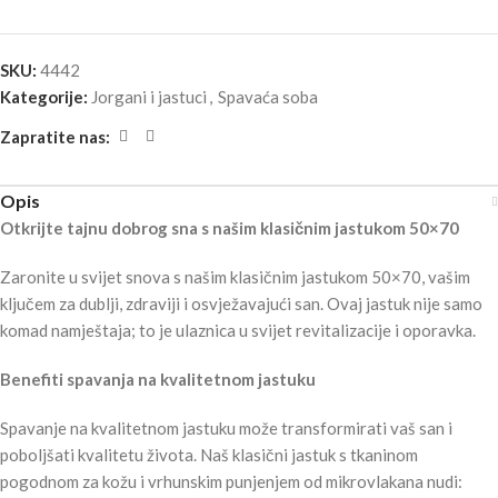
SKU:
4442
Kategorije:
Jorgani i jastuci
,
Spavaća soba
Zapratite nas:
Opis
Otkrijte tajnu dobrog sna s našim klasičnim jastukom 50×70
Zaronite u svijet snova s našim klasičnim jastukom 50×70, vašim
ključem za dublji, zdraviji i osvježavajući san. Ovaj jastuk nije samo
komad namještaja; to je ulaznica u svijet revitalizacije i oporavka.
Benefiti spavanja na kvalitetnom jastuku
Spavanje na kvalitetnom jastuku može transformirati vaš san i
poboljšati kvalitetu života. Naš klasični jastuk s tkaninom
pogodnom za kožu i vrhunskim punjenjem od mikrovlakana nudi: