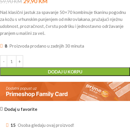
29,90
KM
59,90
KM
Naš klasični jastuk za spavanje 50×70 kombinuje tkaninu pogodnu
za kožu s vrhunskim punjenjem od mikrovlakana, pružajući nježnu
udobnost, prozračnost, čvrstu podršku i jednostavno održavanje
pranjem u mašini za veš.
8
Proizvoda prodano u zadnjih 30 minuta
DODAJ U KORPU
Dodaj u favorite
15
Osoba gledaju ovaj proizvod!