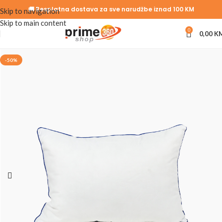
🚚 Besplatna dostava za sve narudžbe iznad 100 KM
Skip to navigation
Skip to main content
0
0,00
K
-50%