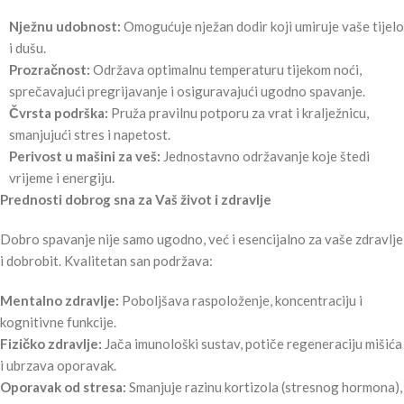
Nježnu udobnost:
Omogućuje nježan dodir koji umiruje vaše tijelo
i dušu.
Prozračnost:
Održava optimalnu temperaturu tijekom noći,
sprečavajući pregrijavanje i osiguravajući ugodno spavanje.
Čvrsta podrška:
Pruža pravilnu potporu za vrat i kralježnicu,
smanjujući stres i napetost.
Perivost u mašini za veš:
Jednostavno održavanje koje štedi
vrijeme i energiju.
Prednosti dobrog sna za Vaš život i zdravlje
Dobro spavanje nije samo ugodno, već i esencijalno za vaše zdravlje
i dobrobit. Kvalitetan san podržava:
Mentalno zdravlje:
Poboljšava raspoloženje, koncentraciju i
kognitivne funkcije.
Fizičko zdravlje:
Jača imunološki sustav, potiče regeneraciju mišića
i ubrzava oporavak.
Oporavak od stresa:
Smanjuje razinu kortizola (stresnog hormona),