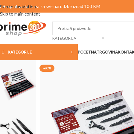
 Besplatna dostava za sve narudžbe iznad 100 KM
Skip to navigation
Skip to main content
KATEGORIJA
KATEGORIJE
POČETNA
TRGOVINA
KONTA
-60%