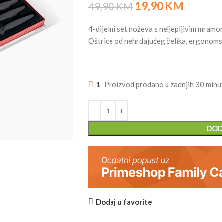
19,90
KM
49,90
KM
4-dijelni set noževa s neljepljivim mram
Oštrice od nehrđajućeg čelika, ergonomsk
1
Proizvod prodano u zadnjih 30 minu
DOD
Dodaj u favorite