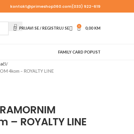
kontakt@primeshop360.com
(033) 922-619
0
PRIJAVI SE / REGISTRUJ SE
0,00
KM
FAMILY CARD POPUST
rači
M 4kom – ROYALTY LINE
MRAMORNIM
 – ROYALTY LINE