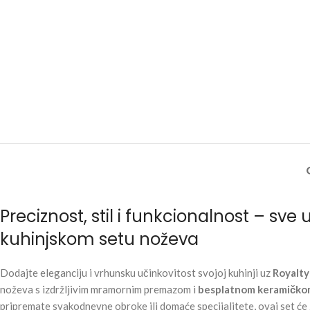
Preciznost, stil i funkcionalnost – sve
kuhinjskom setu noževa
Dodajte eleganciju i vrhunsku učinkovitost svojoj kuhinji uz
Royalty 
noževa s izdržljivim mramornim premazom i
besplatnom keramičkom
pripremate svakodnevne obroke ili domaće specijalitete, ovaj set će 