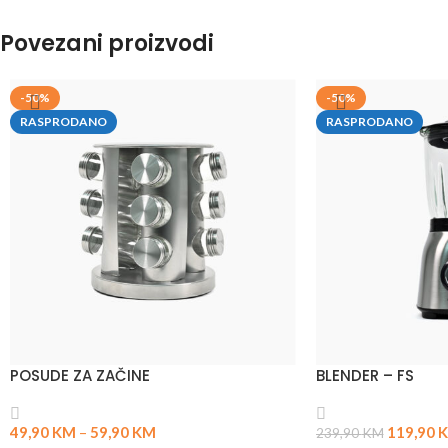
Povezani proizvodi
-50%
-50%
RASPRODANO
RASPRODANO
POSUDE ZA ZAČINE
BLENDER – FS
49,90
KM
–
59,90
KM
119,90
239,90
KM