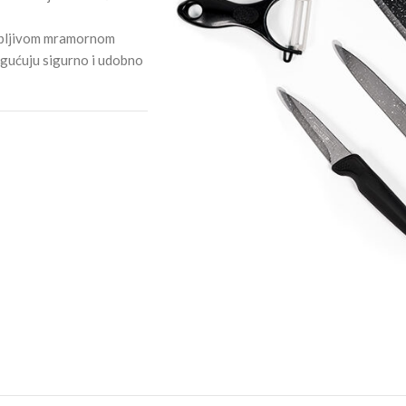
jepljivom mramornom
ogućuju sigurno i udobno