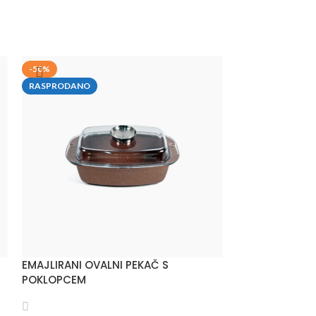
-50%
-40%
RASPRODANO
RASPRODANO
EMAJLIRANI OVALNI PEKAČ S
CITRUSETA
POKLOPCEM
59,90
99,90
KM