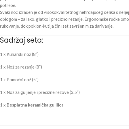
potrebe.
Svaki nož izrađen je od visokokvalitetnog nehrđajućeg čelika s nel
oblogom – za lako, glatko i precizno rezanje. Ergonomske ručke om
rukovanje, dok poklon-kutija čini set savršenim za darivanje.
Sadržaj seta:
1 x Kuharski nož (8”)
1 x Nož za rezanje (8”)
1 x Pomoćni nož (5”)
1 x Nož za guljenje i precizne rezove (3.5”)
1 x
Besplatna keramička gulilica