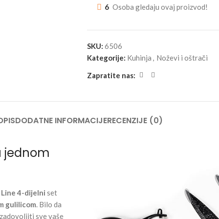
6
Osoba gledaju ovaj proizvod!
SKU:
6506
Kategorije:
Kuhinja
,
Noževi i oštrači
Zapratite nas:
OPIS
DODATNE INFORMACIJE
RECENZIJE (0)
 u jednom
Line 4-dijelni
set
 gulilicom
. Bilo da
zadovoljiti sve vaše