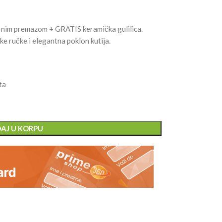
ornim premazom + GRATIS keramička gulilica.
e ručke i elegantna poklon kutija.
ta
AJ U KORPU