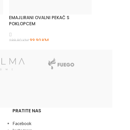
EMAJLIRANI OVALNI PEKAČ S
KUHINJSKI ROB
POKLOPCEM
149,
399,90
KM
99,90
KM
199,90
KM
PRATITE NAS
Facebook