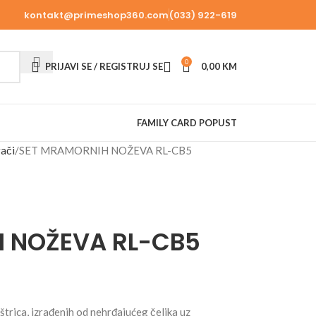
kontakt@primeshop360.com
(033) 922-619
0
PRIJAVI SE / REGISTRUJ SE
0,00
KM
FAMILY CARD POPUST
rači
SET MRAMORNIH NOŽEVA RL-CB5
 NOŽEVA RL-CB5
štrica, izrađenih od nehrđajućeg čelika uz