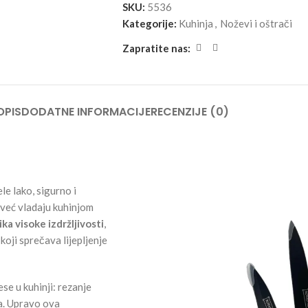
SKU:
5536
Kategorije:
Kuhinja
,
Noževi i oštrači
Zapratite nas:
OPIS
DODATNE INFORMACIJE
RECENZIJE (0)
le lako, sigurno i
i već vladaju kuhinjom
ka visoke izdržljivosti
,
, koji sprečava lijepljenje
se u kuhinji: rezanje
ba. Upravo ova