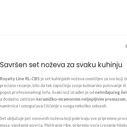
Savršen set noževa za svaku kuhinju
Royalty Line RL-CB5
je set kuhinjskih noževa osmišljen za sve koji že
precizno rezanje, bilo da tek započinju svoje kulinarsko putovanje il
poput profesionalnog šefa. Svaki nož izrađen je od
nehrđajućeg čeli
a dodatno zaštićen
keramičko-mramornim neljepljivim premazom
namirnica i omogućava čišćenje u svega nekoliko sekundi.
Set uključuje pet osnovnih noževa koji pokrivaju sve pripremne proce
mesa, sjeckanje povrća, filetiranje ribe, pripremu voća i rezanje hlje