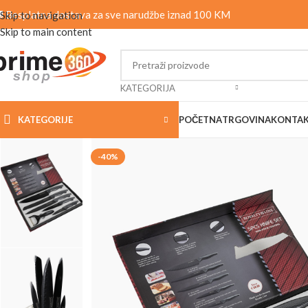
 Besplatna dostava za sve narudžbe iznad 100 KM
Skip to navigation
Skip to main content
KATEGORIJA
KATEGORIJE
POČETNA
TRGOVINA
KONTA
-40%