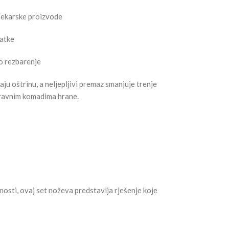
 pekarske proizvode
atke
no rezbarenje
ju oštrinu, a neljepljivi premaz smanjuje trenje
i ravnim komadima hrane.
čnosti, ovaj set noževa predstavlja rješenje koje