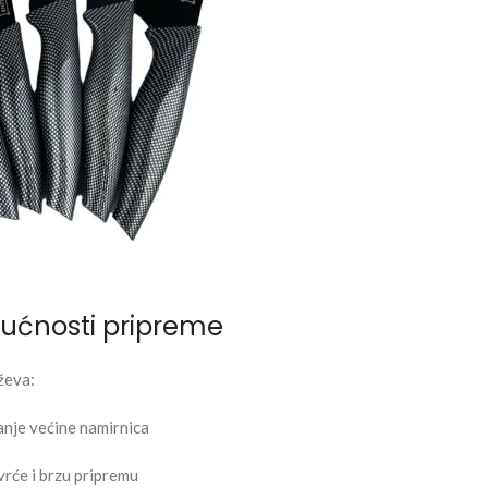
ućnosti pripreme
ževa:
kanje većine namirnica
vrće i brzu pripremu