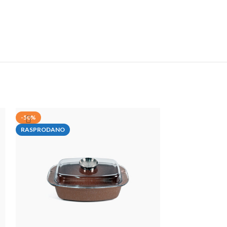
-50%
-63%
RASPRODANO