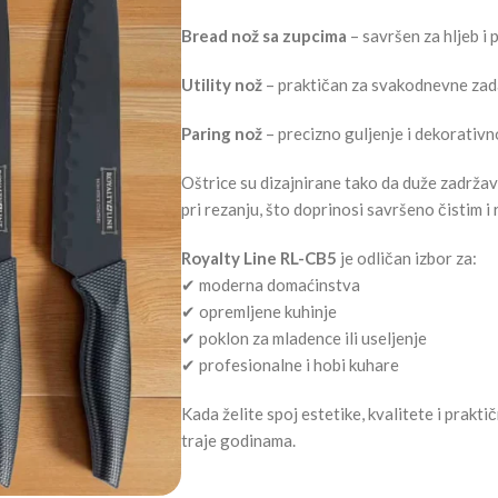
Bread nož sa zupcima
– savršen za hljeb i
Utility nož
– praktičan za svakodnevne zad
Paring nož
– precizno guljenje i dekorativ
Oštrice su dizajnirane tako da duže zadržava
pri rezanju, što doprinosi savršeno čistim 
Royalty Line RL-CB5
je odličan izbor za:
✔ moderna domaćinstva
✔ opremljene kuhinje
✔ poklon za mladence ili useljenje
✔ profesionalne i hobi kuhare
Kada želite spoj estetike, kvalitete i prakti
traje godinama.