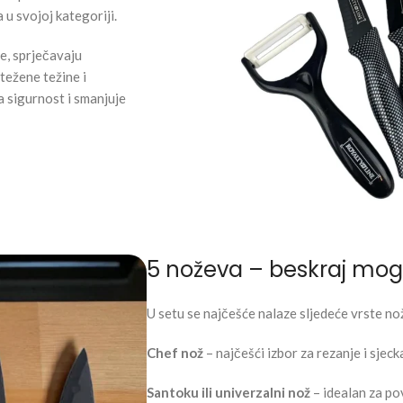
 u svojoj kategoriji.
e, sprječavaju
težene težine i
a sigurnost i smanjuje
5 noževa – beskraj mog
U setu se najčešće nalaze sljedeće vrste no
Chef nož
– najčešći izbor za rezanje i sjec
Santoku ili univerzalni nož
– idealan za po