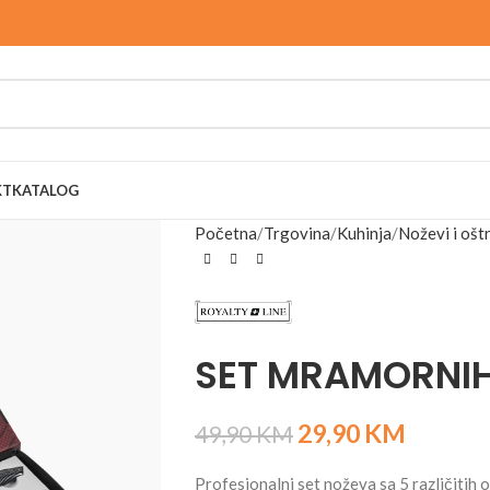
KT
KATALOG
Početna
Trgovina
Kuhinja
Noževi i ošt
SET MRAMORNIH
29,90
KM
49,90
KM
Profesionalni set noževa sa 5 različitih o