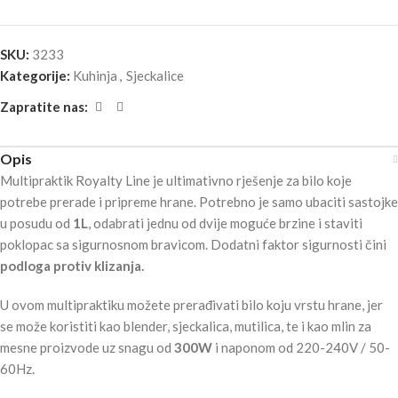
SKU:
3233
Kategorije:
Kuhinja
,
Sjeckalice
Zapratite nas:
Opis
Multipraktik Royalty Line je ultimativno rješenje za bilo koje
potrebe prerade i pripreme hrane. Potrebno je samo ubaciti sastojke
u posudu od
1L
, odabrati jednu od dvije moguće brzine i staviti
poklopac sa sigurnosnom bravicom. Dodatni faktor sigurnosti čini
podloga protiv klizanja.
U ovom multipraktiku možete prerađivati bilo koju vrstu hrane, jer
se može koristiti kao blender, sjeckalica, mutilica, te i kao mlin za
mesne proizvode uz snagu od
300W
i naponom od 220-240V / 50-
60Hz.