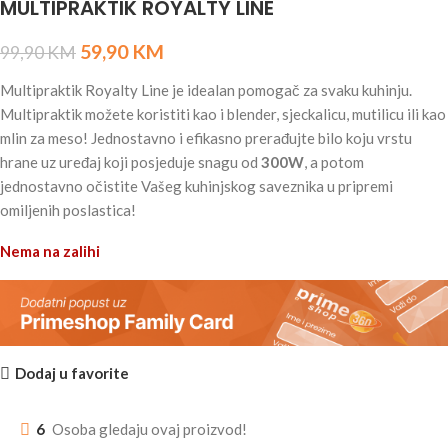
MULTIPRAKTIK ROYALTY LINE
59,90
KM
99,90
KM
Multipraktik Royalty Line je idealan pomogač za svaku kuhinju.
Multipraktik možete koristiti kao i blender, sjeckalicu, mutilicu ili kao
mlin za meso! Jednostavno i efikasno prerađujte bilo koju vrstu
hrane uz uređaj koji posjeduje snagu od
300W
, a potom
jednostavno očistite Vašeg kuhinjskog saveznika u pripremi
omiljenih poslastica!
Nema na zalihi
Dodaj u favorite
6
Osoba gledaju ovaj proizvod!