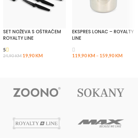
SET NOŽEVA S OŠTRAČEM
EKSPRES LONAC – ROYALTY
ROYALTY LINE
LINE
5
19,90
KM
119,90
KM
–
159,90
KM
24,90
KM
DODAJ U KORPU
ODABERI OPCIJE