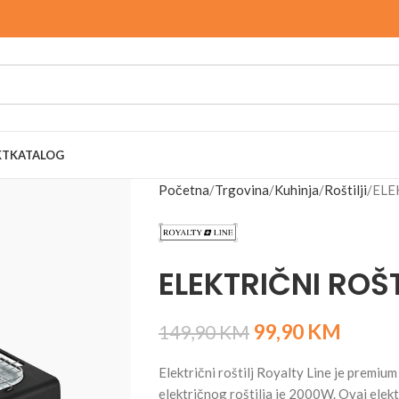
KT
KATALOG
Početna
Trgovina
Kuhinja
Roštilji
ELE
ELEKTRIČNI ROŠT
99,90
KM
149,90
KM
Električni roštilj Royalty Line je premium
električnog roštilja je 2000W. Ovaj elektr