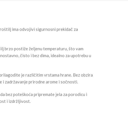
roštilj ima odvojivi sigurnosni prekidač za
ilj brzo postiže željenu temperaturu, što vam
nostavno, čisto i bez dima, idealno za upotrebu u
ilagodite je različitim vrstama hrane. Bez obzira
nje i zadržavanje prirodne arome i sočnosti.
 da bez poteškoća pripremate jela za porodicu i
t i izdržljivost.