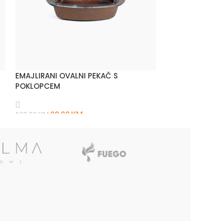
EMAJLIRANI OVALNI PEKAČ S
CITRUSETA
POKLOPCEM
59,90
99,90
KM
99,90
KM
199,90
KM