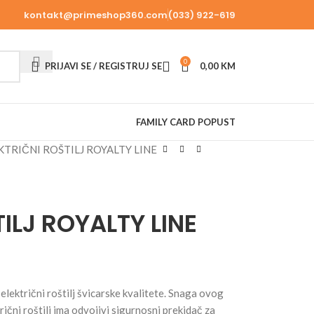
kontakt@primeshop360.com
(033) 922-619
0
PRIJAVI SE / REGISTRUJ SE
0,00
KM
FAMILY CARD POPUST
KTRIČNI ROŠTILJ ROYALTY LINE
ILJ ROYALTY LINE
 električni roštilj švicarske kvalitete. Snaga ovog
ični roštilj ima odvojivi sigurnosni prekidač za