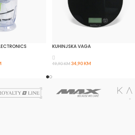
LECTRONICS
KUHINJSKA VAGA
M
34,90
KM
49,90
KM