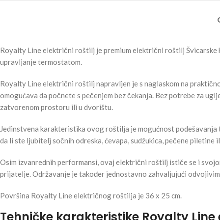
Royalty Line električni roštilj je premium električni roštilj Švicarsk
upravljanje termostatom.
Royalty Line električni roštilj napravljen je s naglaskom na praktič
omogućava da počnete s pečenjem bez čekanja. Bez potrebe za ugljem 
zatvorenom prostoru ili u dvorištu.
Jedinstvena karakteristika ovog roštilja je mogućnost podešavanja t
da li ste ljubitelj sočnih odreska, ćevapa, sudžukica, pečene piletine
Osim izvanrednih performansi, ovaj električni roštilj ističe se i sv
prijatelje. Održavanje je također jednostavno zahvaljujući odvojivim d
Površina Royalty Line električnog roštilja je 36 x 25 cm.
Tehničke karakteristike Royalty Line e