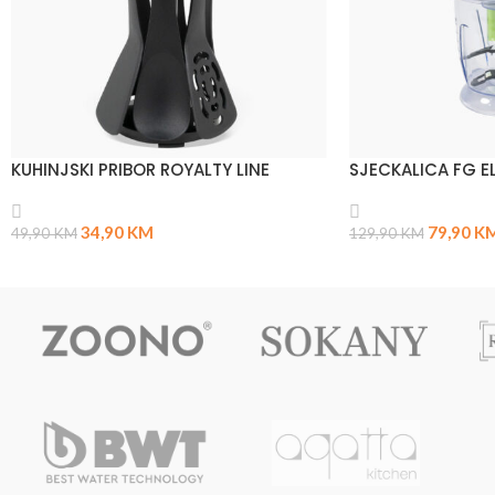
KUHINJSKI PRIBOR ROYALTY LINE
SJECKALICA FG E
34,90
KM
79,90
K
49,90
KM
129,90
KM