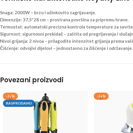
Snaga: 2000W – brzo i učinkovito zagrijavanje.
Dimenzije: 37,5*28 cm – prostrana površina za pripremu hrane.
Termostat: automatski precizna kontrola temperature za savrše
Sigurnost: sigurnosni prekidač – zaštita od pregrijavanja i slučaj
Nivoi grijanja: 2 nivoa – prilagodite intenzitet grijanja prema va
Čišćenje: odvojivi dijelovi – jednostavno za čišćenje i održavanje.
Povezani proizvodi
-30%
-38%
RASPRODANO