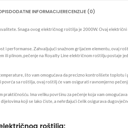
OPIS
DODATNE INFORMACIJE
RECENZIJE (0)
e kvalitete. Snaga ovog električnog roštilja je 2000W. Ovaj električni 
nost i performanse. Zahvaljujući snažnom grijaćem elementu, ovaj rošt
ili plinom, pečenje na Royalty Line električnom roštilju postaje jed
emperature, što vam omogućava da precizno kontrolišete toplotu i pr
 ili povrća sa roštilja, ovaj roštilj će vam osigurati ravnomjerno peče
ojom praktičnošću. Ima veliku površinu za pečenje koja vam omogućava
ijelovima koji se lako čiste, a nehrđajući čelik osigurava dugovječnos
lektričnog roštilja: