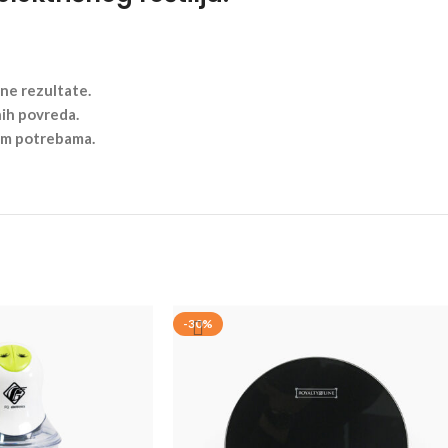
ne rezultate.
nih povreda.
šim potrebama.
-30%